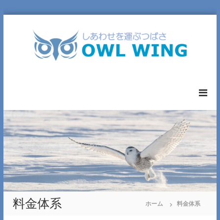
コ
ン
テ
ン
ツ
へ
O
ス
W
キ
L
ッ
W
プ
I
N
G
L
T
D
.
料金体系
ホーム
料金体系