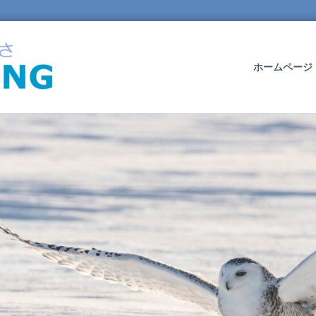
O
W
L
ホームページ
W
I
N
G
L
T
D
.