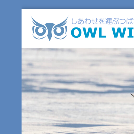
コ
ン
テ
ン
ツ
へ
ス
キ
ッ
プ