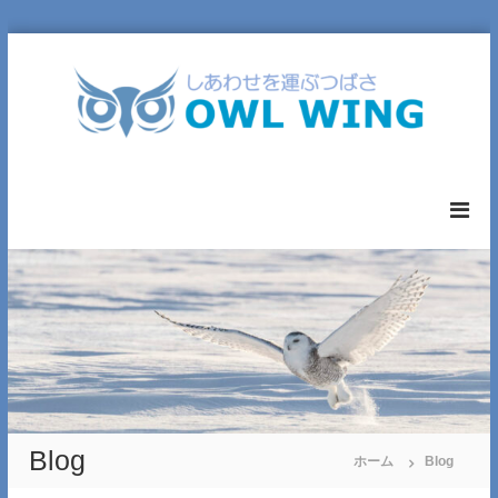
コ
ン
テ
ン
ツ
へ
O
ス
W
キ
L
ッ
W
プ
I
N
G
L
T
D
.
Blog
ホーム
Blog