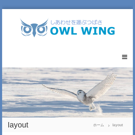
コ
ン
テ
ン
ツ
へ
O
ス
W
キ
L
ッ
W
プ
I
N
G
L
T
D
.
layout
ホーム
layout