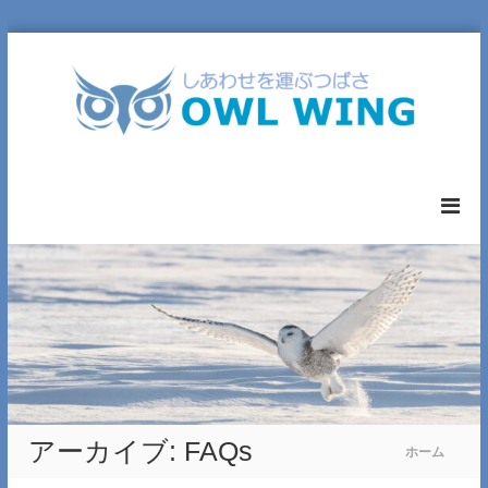
コ
ン
テ
ン
ツ
へ
O
ス
W
キ
L
ッ
W
プ
I
N
G
L
T
D
.
アーカイブ:
FAQs
ホーム