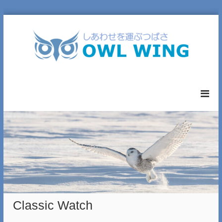
コ
ン
テ
ン
ツ
へ
O
ス
W
キ
L
ッ
W
プ
I
N
G
L
T
D
.
Classic Watch