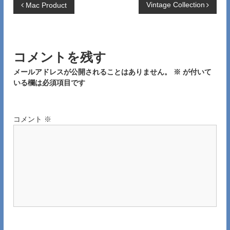
投
Vintage Collection
Mac Product
稿
ナ
コメントを残す
メールアドレスが公開されることはありません。
※
が付いて
ビ
いる欄は必須項目です
ゲ
ー
コメント
※
シ
ョ
ン