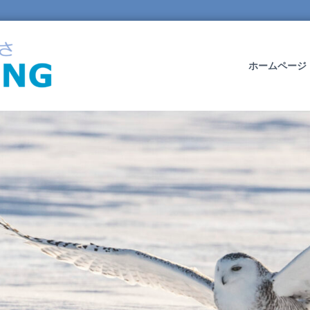
O
W
L
ホームページ
W
I
N
G
L
T
D
.