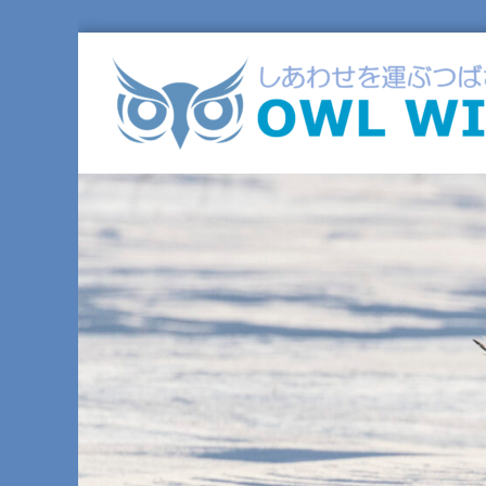
コ
ン
テ
ン
ツ
へ
ス
キ
ッ
プ