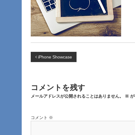
投
iPhone Showcase
稿
ナ
コメントを残す
メールアドレスが公開されることはありません。
※
が
ビ
ゲ
コメント
※
ー