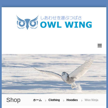
コ
ン
テ
ン
ツ
へ
O
ス
W
キ
L
ッ
W
プ
I
N
G
L
T
D
.
Shop
ホーム
Clothing
Hoodies
Woo Ninja