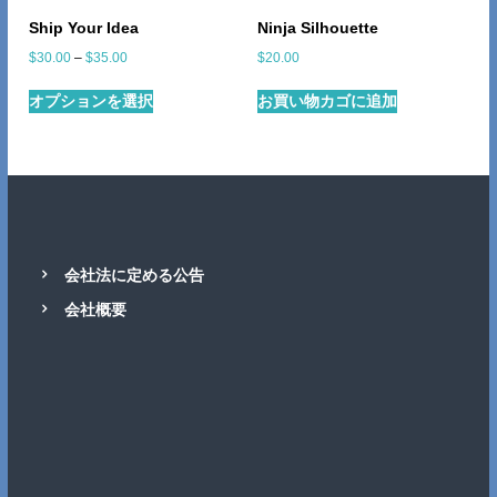
Ship Your Idea
Ninja Silhouette
価
$
30.00
–
$
35.00
$
20.00
格
こ
帯
オプションを選択
お買い物カゴに追加
の
:
商
$
品
3
に
0
.
は
0
複
0
数
–
の
会社法に定める公告
$
バ
3
会社概要
リ
5
.
エ
0
ー
0
シ
ョ
ン
が
あ