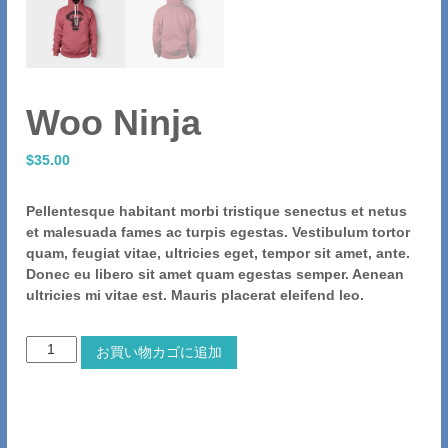
Woo Ninja
$
35.00
Pellentesque habitant morbi tristique senectus et netus
et malesuada fames ac turpis egestas. Vestibulum tortor
quam, feugiat vitae, ultricies eget, tempor sit amet, ante.
Donec eu libero sit amet quam egestas semper. Aenean
ultricies mi vitae est. Mauris placerat eleifend leo.
W
お買い物カゴに追加
o
o
N
i