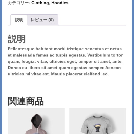
n
カテゴリー:
Clothing
,
Hoodies
j
a
個
説明
レビュー (0)
説明
Pellentesque habitant morbi tristique senectus et netus
et malesuada fames ac turpis egestas. Vestibulum tortor
quam, feugiat vitae, ultricies eget, tempor sit amet, ante.
Donec eu libero sit amet quam egestas semper. Aenean
ultricies mi vitae est. Mauris placerat eleifend leo.
関連商品