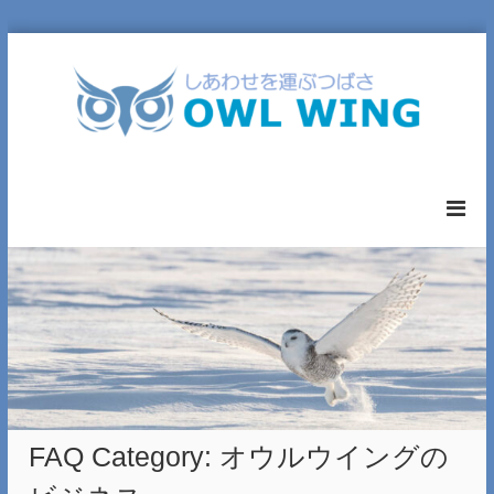
コ
ン
テ
ン
ツ
へ
O
ス
W
キ
L
ッ
W
プ
I
N
G
L
T
D
.
FAQ Category:
オウルウイングの