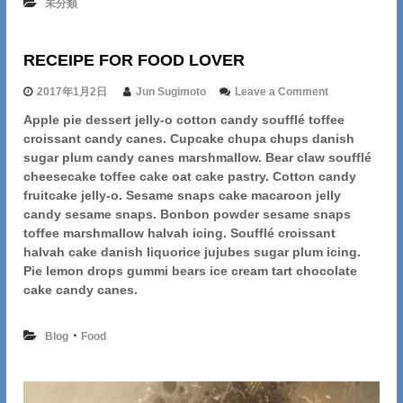
未分類
イ
w
ト
o
へ
r
RECEIPE FOR FOOD LOVER
l
d
!
o
2017年1月2日
Jun Sugimoto
Leave a Comment
へ
n
Apple pie dessert jelly-o cotton candy soufflé toffee
の
R
croissant candy canes. Cupcake chupa chups danish
E
C
sugar plum candy canes marshmallow. Bear claw soufflé
E
cheesecake toffee cake oat cake pastry. Cotton candy
I
fruitcake jelly-o. Sesame snaps cake macaroon jelly
P
candy sesame snaps. Bonbon powder sesame snaps
E
toffee marshmallow halvah icing. Soufflé croissant
F
halvah cake danish liquorice jujubes sugar plum icing.
O
R
Pie lemon drops gummi bears ice cream tart chocolate
F
cake candy canes.
O
O
D
・
Blog
Food
L
O
V
E