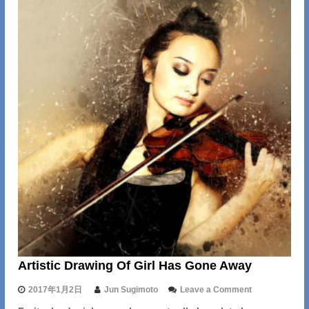
R
Artistic Drawing Of Girl Has Gone Away
o
2017年1月2日
Jun Sugimoto
Leave a Comment
n