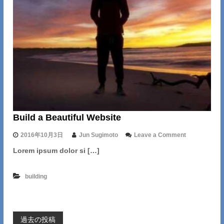
e
r
Build a Beautiful Website
o
2016年10月3日
Jun Sugimoto
Leave a Comment
n
Lorem ipsum dolor si […]
B
u
i
building
l
d
a
B
e
投
過去の投稿