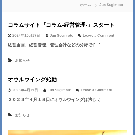
ホーム
Jun Sugimoto
コラムサイト『コラム-経営管理-』スタート
o
2024年10月17日
Jun Sugimoto
Leave a Comment
n
経営企画、経営管理、管理会計などの分野で […]
コ
ラ
ム
お知らせ
サ
イ
ト
オウルウイング始動
『
コ
ラ
o
2023年4月19日
Jun Sugimoto
Leave a Comment
ム
n
２０２３年４月１８日にオウルウイングは法 […]
-
オ
経
ウ
営
ル
お知らせ
管
ウ
理
イ
-
ン
』
グ