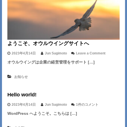
ス
始
タ
動
ー
ト
ようこそ、オウルウイングサイトへ
o
2023年4月14日
Jun Sugimoto
Leave a Comment
n
オウルウイングは企業の経営管理をサポート […]
よ
う
こ
お知らせ
そ
、
オ
Hello world!
ウ
ル
ウ
H
2023年4月14日
Jun Sugimoto
1件のコメント
イ
e
WordPress へようこそ。こちらは […]
ン
l
グ
l
サ
o