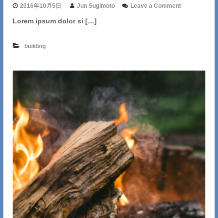
o
2016年10月5日
Jun Sugimoto
Leave a Comment
n
Lorem ipsum dolor si […]
L
i
v
building
i
n
g
I
n
t
h
e
B
e
a
c
h