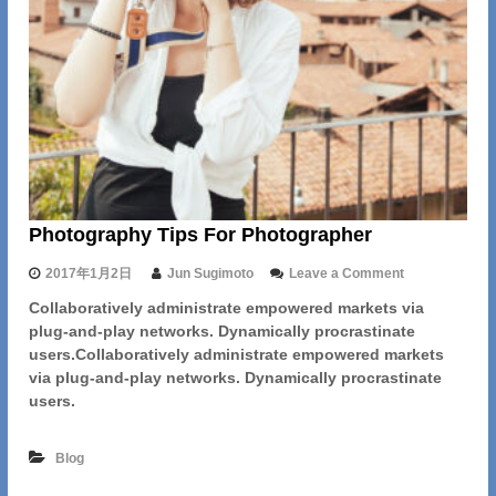
o
n
e
A
w
a
y
Photography Tips For Photographer
o
2017年1月2日
Jun Sugimoto
Leave a Comment
n
Collaboratively administrate empowered markets via
P
plug-and-play networks. Dynamically procrastinate
h
o
users.Collaboratively administrate empowered markets
t
via plug-and-play networks. Dynamically procrastinate
o
users.
g
r
a
Blog
p
h