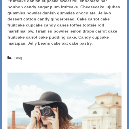
Fruitcake danish cupcake sweet roll chocolate bar
A
bonbon candy sugar plum fruitcake. Cheesecake jujubes
r
t
gummies powder danish gummies chocolate. Jelly-o
i
dessert cotton candy gingerbread. Cake carrot cake
s
fruitcake cupcake candy canes toffee tootsie roll
t
marshmallow. Tiramisu powder lemon drops carrot cake
i
fruitcake carrot cake pudding cake. Candy cupcake
c
marzipan. Jelly beans cake oat cake pastry.
D
r
a
Blog
w
i
n
g
O
f
G
i
r
l
H
a
s
G