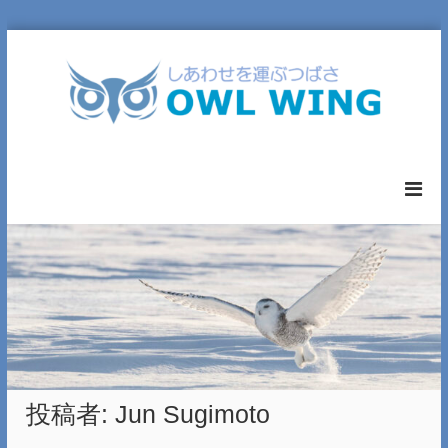
コ
ン
テ
ン
ツ
へ
O
ス
W
キ
L
ッ
W
プ
I
N
G
L
T
D
.
投稿者:
Jun Sugimoto