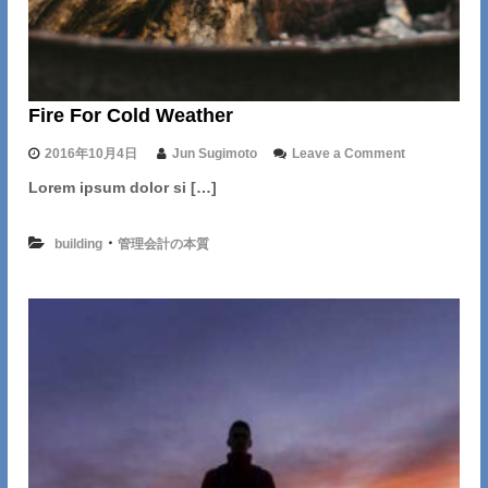
Fire For Cold Weather
o
2016年10月4日
Jun Sugimoto
Leave a Comment
n
Lorem ipsum dolor si […]
F
i
r
・
building
管理会計の本質
e
F
o
r
C
o
l
d
W
e
a
t
h