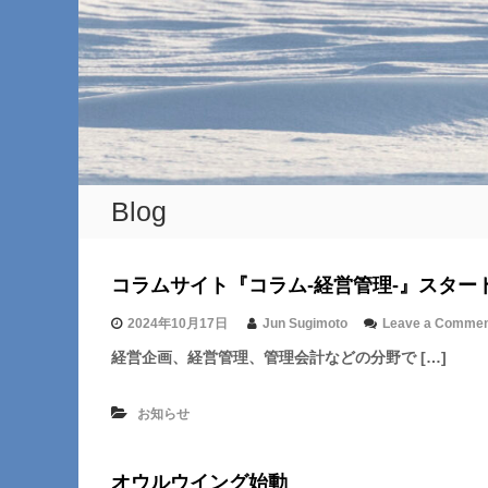
Blog
コラムサイト『コラム-経営管理-』スター
B
2024年10月17日
Jun Sugimoto
Leave a Comme
l
経営企画、経営管理、管理会計などの分野で […]
o
お知らせ
g
オウルウイング始動