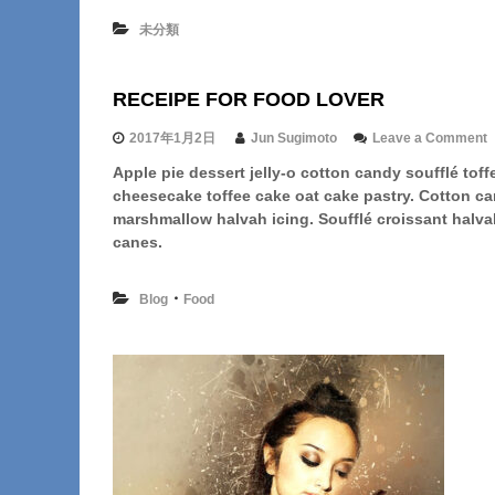
o
未分類
w
o
r
RECEIPE FOR FOOD LOVER
l
d
!
o
2017年1月2日
Jun Sugimoto
Leave a Comment
へ
n
Apple pie dessert jelly-o cotton candy soufflé t
の
cheesecake toffee cake oat cake pastry. Cotton 
E
marshmallow halvah icing. Soufflé croissant halva
E
canes.
I
P
E
・
Blog
Food
F
F
L
V