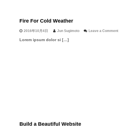
a
c
h
Fire For Cold Weather
o
2016年10月4日
Jun Sugimoto
Leave a Comment
n
Lorem ipsum dolor si […]
F
i
r
e
F
o
r
C
o
l
d
W
e
a
t
h
Build a Beautiful Website
e