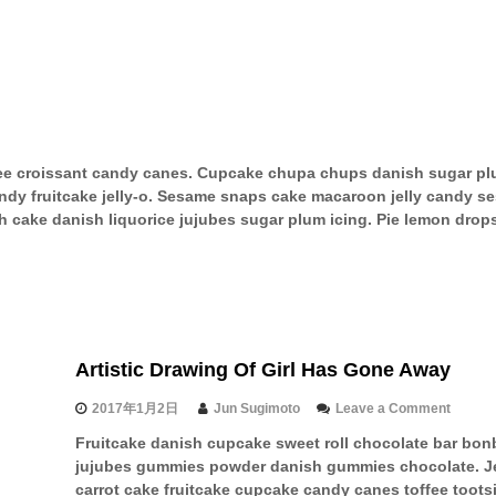
サ
イ
ト
へ
offee croissant candy canes. Cupcake chupa chups danish sugar p
R
candy fruitcake jelly-o. Sesame snaps cake macaroon jelly candy
C
h cake danish liquorice jujubes sugar plum icing. Pie lemon dro
O
R
Artistic Drawing Of Girl Has Gone Away
O
o
2017年1月2日
Jun Sugimoto
Leave a Comment
O
n
D
Fruitcake danish cupcake sweet roll chocolate bar bo
A
jujubes gummies powder danish gummies chocolate. Je
r
O
t
carrot cake fruitcake cupcake candy canes toffee toot