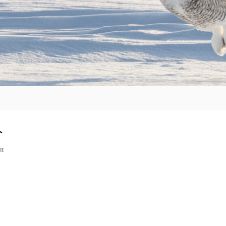
ト
o
nt
n
コ
ラ
ム
サ
イ
ト
『