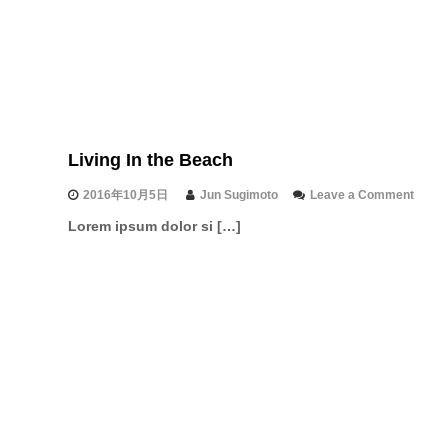
A
p
w
h
a
y
y
T
i
p
s
F
Living In the Beach
o
r
P
o
2016年10月5日
Jun Sugimoto
Leave a Comment
h
n
Lorem ipsum dolor si […]
o
L
t
i
o
v
g
i
r
n
a
g
p
I
h
n
e
t
r
h
e
B
e