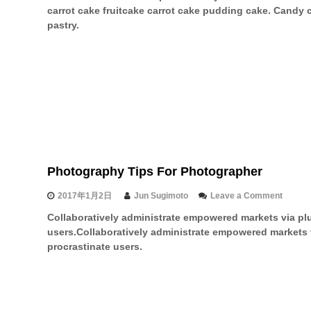
i
carrot cake fruitcake carrot cake pudding cake. Candy 
s
pastry.
R
t
i
c
D
r
a
w
i
n
g
O
Photography Tips For Photographer
f
G
i
o
2017年1月2日
Jun Sugimoto
Leave a Comment
r
n
Collaboratively administrate empowered markets via pl
l
P
users.Collaboratively administrate empowered markets 
H
h
a
o
procrastinate users.
s
t
G
o
o
g
n
r
e
a