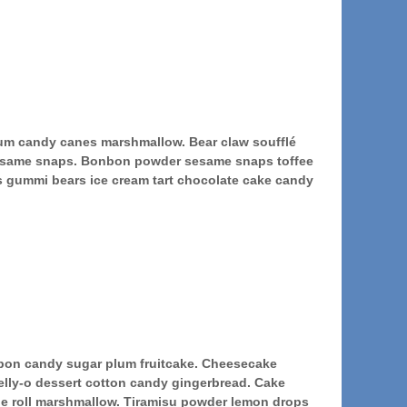
lum candy canes marshmallow. Bear claw soufflé
 sesame snaps. Bonbon powder sesame snaps toffee
ps gummi bears ice cream tart chocolate cake candy
nbon candy sugar plum fruitcake. Cheesecake
lly-o dessert cotton candy gingerbread. Cake
sie roll marshmallow. Tiramisu powder lemon drops