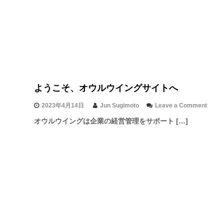
コ
ラ
o
ム
n
-
オ
経
ウ
営
ル
管
ウ
理
イ
-
ン
』
グ
ようこそ、オウルウイングサイトへ
ス
始
タ
動
o
2023年4月14日
Jun Sugimoto
Leave a Comment
ー
n
オウルウイングは企業の経営管理をサポート […]
ト
よ
う
こ
そ
、
オ
ウ
ル
ウ
イ
ン
グ