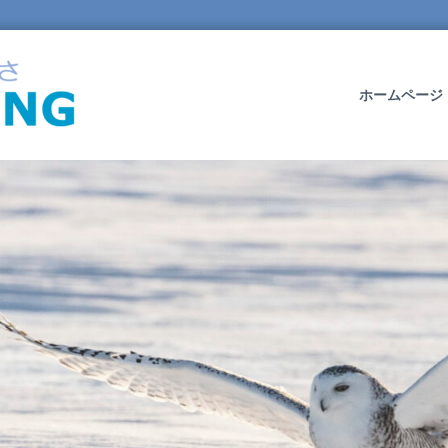
O
W
L
ホームページ
W
I
N
G
L
T
D
.