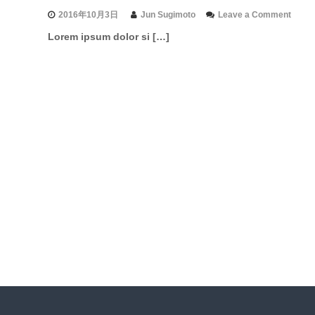
r
o
2016年10月3日
Jun Sugimoto
Leave a Comment
n
Lorem ipsum dolor si […]
B
u
i
l
d
a
B
e
a
u
t
i
f
u
l
W
e
b
s
i
t
e